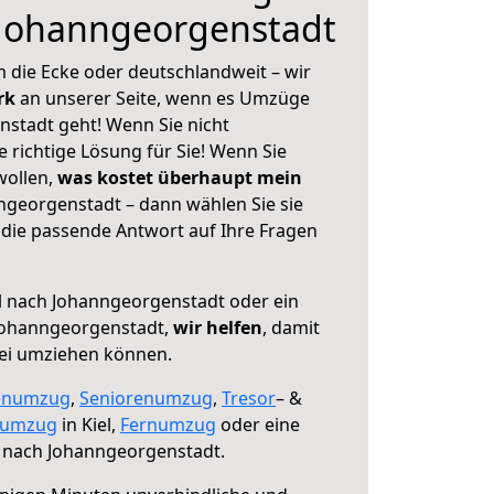
 Johanngeorgenstadt
 die Ecke oder deutschlandweit – wir
erk
an unserer Seite, wenn es Umzüge
nstadt geht! Wenn Sie nicht
e richtige Lösung für Sie! Wenn Sie
wollen,
was kostet überhaupt mein
ngeorgenstadt – dann wählen Sie sie
die passende Antwort auf Ihre Fragen
l nach Johanngeorgenstadt oder ein
Johanngeorgenstadt,
wir helfen
, damit
rei umziehen können.
enumzug
,
Seniorenumzug
,
Tresor
– &
numzug
in Kiel,
Fernumzug
oder eine
l nach Johanngeorgenstadt.