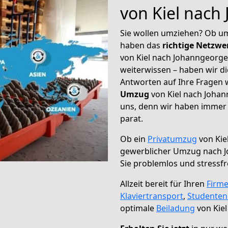
von Kiel nach
Sie wollen umziehen? Ob um
haben das
richtige Netzw
von Kiel nach Johanngeorge
weiterwissen – haben wir di
Antworten auf Ihre Fragen 
Umzug
von Kiel nach Johan
uns, denn wir haben immer 
parat.
Ob ein
Privatumzug
von Kie
gewerblicher Umzug nach 
Sie problemlos und stressf
Allzeit bereit für Ihren
Firm
Klaviertransport
,
Studente
optimale
Beiladung
von Kie