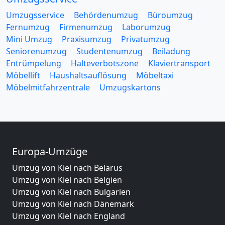
Umzugsservice
Behördenumzug
Büroumzug
Fernumzug
Firmenumzug
Laborumzug
Mini Umzug
Praxisumzug
Privatumzug
Seniorenumzug
Studentenumzug
Beiladung
Entrümpelung
Halteverbotszone
Klaviertransport
Möbellift
Haushaltsauflösung
Möbeltaxi
Möbelmitfahrzentrale
Umzugskartons
Europa-Umzüge
Umzug von Kiel nach Belarus
Umzug von Kiel nach Belgien
Umzug von Kiel nach Bulgarien
Umzug von Kiel nach Dänemark
Umzug von Kiel nach England