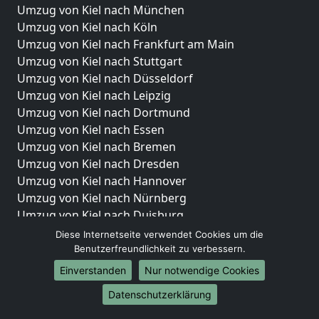
Umzug von Kiel nach München
Umzug von Kiel nach Köln
Umzug von Kiel nach Frankfurt am Main
Umzug von Kiel nach Stuttgart
Umzug von Kiel nach Düsseldorf
Umzug von Kiel nach Leipzig
Umzug von Kiel nach Dortmund
Umzug von Kiel nach Essen
Umzug von Kiel nach Bremen
Umzug von Kiel nach Dresden
Umzug von Kiel nach Hannover
Umzug von Kiel nach Nürnberg
Umzug von Kiel nach Duisburg
Umzug von Kiel nach Bochum
Diese Internetseite verwendet Cookies um die
Umzug von Kiel nach Wuppertal
Benutzerfreundlichkeit zu verbessern.
Umzug von Kiel nach Bielefeld
Einverstanden
Nur notwendige Cookies
Umzug von Kiel nach Bonn
Datenschutzerklärung
Umzug von Kiel nach Münster