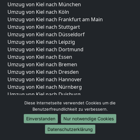
Umzug von Kiel nach München
Umzug von Kiel nach Köln
Umzug von Kiel nach Frankfurt am Main
Umzug von Kiel nach Stuttgart
Umzug von Kiel nach Düsseldorf
Umzug von Kiel nach Leipzig
Umzug von Kiel nach Dortmund
Umzug von Kiel nach Essen
Umzug von Kiel nach Bremen
Umzug von Kiel nach Dresden
Umzug von Kiel nach Hannover
Umzug von Kiel nach Nürnberg
Umzug von Kiel nach Duisburg
Umzug von Kiel nach Bochum
Diese Internetseite verwendet Cookies um die
Umzug von Kiel nach Wuppertal
Benutzerfreundlichkeit zu verbessern.
Umzug von Kiel nach Bielefeld
Einverstanden
Nur notwendige Cookies
Umzug von Kiel nach Bonn
Datenschutzerklärung
Umzug von Kiel nach Münster