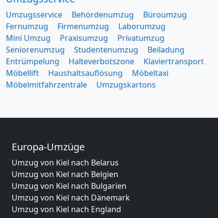
Umzugsservice
Behördenumzug
Büroumzug
Fernumzug
Firmenumzug
Laborumzug
Mini Umzug
Praxisumzug
Privatumzug
Seniorenumzug
Studentenumzug
Beiladung
Entrümpelung
Halteverbotszone
Klaviertransport
Möbellift
Haushaltsauflösung
Möbeltaxi
Möbelmitfahrzentrale
Umzugskartons
Europa-Umzüge
Umzug von Kiel nach Belarus
Umzug von Kiel nach Belgien
Umzug von Kiel nach Bulgarien
Umzug von Kiel nach Dänemark
Umzug von Kiel nach England