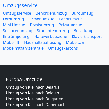
Umzugsservice
Umzugsservice
Behördenumzug
Büroumzug
Fernumzug
Firmenumzug
Laborumzug
Mini Umzug
Praxisumzug
Privatumzug
Seniorenumzug
Studentenumzug
Beiladung
Entrümpelung
Halteverbotszone
Klaviertransport
Möbellift
Haushaltsauflösung
Möbeltaxi
Möbelmitfahrzentrale
Umzugskartons
Europa-Umzüge
Umzug von Kiel nach Belarus
Umzug von Kiel nach Belgien
Umzug von Kiel nach Bulgarien
Umzug von Kiel nach Dänemark