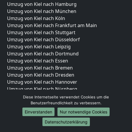
Umzug von Kiel nach Hamburg
Umzug von Kiel nach München
Umzug von Kiel nach Köln
Umzug von Kiel nach Frankfurt am Main
Umzug von Kiel nach Stuttgart
Umzug von Kiel nach Düsseldorf
Umzug von Kiel nach Leipzig
Umzug von Kiel nach Dortmund
Umzug von Kiel nach Essen
Umzug von Kiel nach Bremen
Umzug von Kiel nach Dresden
Umzug von Kiel nach Hannover
Umzug von Kiel nach Nürnberg
Umzug von Kiel nach Duisburg
Diese Internetseite verwendet Cookies um die
Umzug von Kiel nach Bochum
Benutzerfreundlichkeit zu verbessern.
Umzug von Kiel nach Wuppertal
Einverstanden
Nur notwendige Cookies
Umzug von Kiel nach Bielefeld
Datenschutzerklärung
Umzug von Kiel nach Bonn
Umzug von Kiel nach Münster