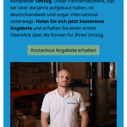
kompletter
Umzug
. Unser Partnernetzwerk, das
wir über die Jahre aufgebaut haben, ist
deutschlandweit und sogar international
unterwegs.
Holen Sie sich jetzt kostenlose
Angebote
und erhalten Sie einen ersten
Überblick über die Kosten für Ihren Umzug.
Kostenlose Angebote erhalten