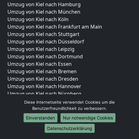
Umzug von Kiel nach Hamburg
Umzug von Kiel nach München
Umzug von Kiel nach Köln
Umzug von Kiel nach Frankfurt am Main
Umzug von Kiel nach Stuttgart
Umzug von Kiel nach Düsseldorf
Umzug von Kiel nach Leipzig
Umzug von Kiel nach Dortmund
Umzug von Kiel nach Essen
Umzug von Kiel nach Bremen
Umzug von Kiel nach Dresden
Umzug von Kiel nach Hannover
Umzug von Kiel nach Nürnberg
Umzug von Kiel nach Duisburg
Diese Internetseite verwendet Cookies um die
Umzug von Kiel nach Bochum
Benutzerfreundlichkeit zu verbessern.
Umzug von Kiel nach Wuppertal
Einverstanden
Nur notwendige Cookies
Umzug von Kiel nach Bielefeld
Datenschutzerklärung
Umzug von Kiel nach Bonn
Umzug von Kiel nach Münster