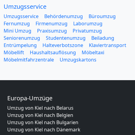
Umzugsservice
Umzugsservice
Behördenumzug
Büroumzug
Fernumzug
Firmenumzug
Laborumzug
Mini Umzug
Praxisumzug
Privatumzug
Seniorenumzug
Studentenumzug
Beiladung
Entrümpelung
Halteverbotszone
Klaviertransport
Möbellift
Haushaltsauflösung
Möbeltaxi
Möbelmitfahrzentrale
Umzugskartons
Europa-Umzüge
Umzug von Kiel nach Belarus
Umzug von Kiel nach Belgien
Umzug von Kiel nach Bulgarien
Umzug von Kiel nach Dänemark