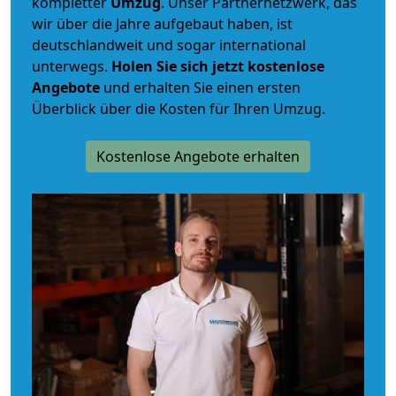
kompletter
Umzug
. Unser Partnernetzwerk, das
wir über die Jahre aufgebaut haben, ist
deutschlandweit und sogar international
unterwegs.
Holen Sie sich jetzt kostenlose
Angebote
und erhalten Sie einen ersten
Überblick über die Kosten für Ihren Umzug.
Kostenlose Angebote erhalten