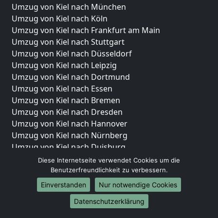
Umzug von Kiel nach München
Umzug von Kiel nach Köln
Umzug von Kiel nach Frankfurt am Main
Umzug von Kiel nach Stuttgart
Umzug von Kiel nach Düsseldorf
Umzug von Kiel nach Leipzig
Umzug von Kiel nach Dortmund
Umzug von Kiel nach Essen
Umzug von Kiel nach Bremen
Umzug von Kiel nach Dresden
Umzug von Kiel nach Hannover
Umzug von Kiel nach Nürnberg
Umzug von Kiel nach Duisburg
Umzug von Kiel nach Bochum
Diese Internetseite verwendet Cookies um die
Umzug von Kiel nach Wuppertal
Benutzerfreundlichkeit zu verbessern.
Umzug von Kiel nach Bielefeld
Einverstanden
Nur notwendige Cookies
Umzug von Kiel nach Bonn
Datenschutzerklärung
Umzug von Kiel nach Münster