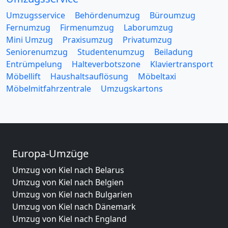
Umzugsservice
Behördenumzug
Büroumzug
Fernumzug
Firmenumzug
Laborumzug
Mini Umzug
Praxisumzug
Privatumzug
Seniorenumzug
Studentenumzug
Beiladung
Entrümpelung
Halteverbotszone
Klaviertransport
Möbellift
Haushaltsauflösung
Möbeltaxi
Möbelmitfahrzentrale
Umzugskartons
Europa-Umzüge
Umzug von Kiel nach Belarus
Umzug von Kiel nach Belgien
Umzug von Kiel nach Bulgarien
Umzug von Kiel nach Dänemark
Umzug von Kiel nach England