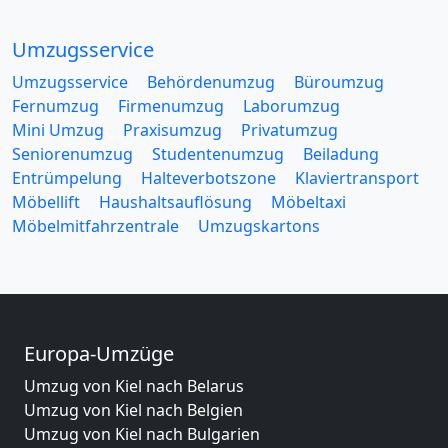
Umzugsservice
Umzugsservice
Behördenumzug
Büroumzug
Fernumzug
Firmenumzug
Laborumzug
Mini Umzug
Praxisumzug
Privatumzug
Seniorenumzug
Studentenumzug
Beiladung
Entrümpelung
Halteverbotszone
Klaviertransport
Möbellift
Haushaltsauflösung
Möbeltaxi
Möbelmitfahrzentrale
Umzugskartons
Europa-Umzüge
Umzug von Kiel nach Belarus
Umzug von Kiel nach Belgien
Umzug von Kiel nach Bulgarien