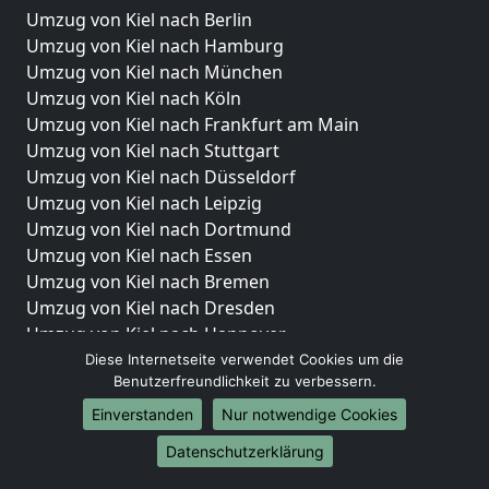
Umzug von Kiel nach Berlin
Umzug von Kiel nach Hamburg
Umzug von Kiel nach München
Umzug von Kiel nach Köln
Umzug von Kiel nach Frankfurt am Main
Umzug von Kiel nach Stuttgart
Umzug von Kiel nach Düsseldorf
Umzug von Kiel nach Leipzig
Umzug von Kiel nach Dortmund
Umzug von Kiel nach Essen
Umzug von Kiel nach Bremen
Umzug von Kiel nach Dresden
Umzug von Kiel nach Hannover
Umzug von Kiel nach Nürnberg
Diese Internetseite verwendet Cookies um die
Benutzerfreundlichkeit zu verbessern.
Umzug von Kiel nach Duisburg
Umzug von Kiel nach Bochum
Einverstanden
Nur notwendige Cookies
Umzug von Kiel nach Wuppertal
Datenschutzerklärung
Umzug von Kiel nach Bielefeld