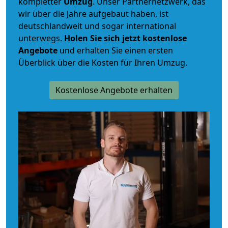
kompletter
Umzug
. Unser Partnernetzwerk, das
wir über die Jahre aufgebaut haben, ist
deutschlandweit und sogar international
unterwegs.
Holen Sie sich jetzt kostenlose
Angebote
und erhalten Sie einen ersten
Überblick über die Kosten für Ihren Umzug.
Kostenlose Angebote erhalten