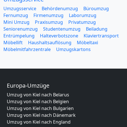
Umzugsservice
Behördenumzug
Büroumzug
Fernumzug
Firmenumzug
Laborumzug
Mini Umzug
Praxisumzug
Privatumzug
Seniorenumzug
Studentenumzug
Beiladung
Entrümpelung
Halteverbotszone
Klaviertransport
Möbellift
Haushaltsauflösung
Möbeltaxi
Möbelmitfahrzentrale
Umzugskartons
Europa-Umzüge
Umzug von Kiel nach Belarus
Umzug von Kiel nach Belgien
Umzug von Kiel nach Bulgarien
Umzug von Kiel nach Dänemark
Umzug von Kiel nach England