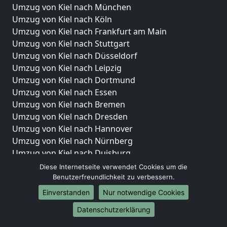
Umzug von Kiel nach München
Umzug von Kiel nach Köln
Umzug von Kiel nach Frankfurt am Main
Umzug von Kiel nach Stuttgart
Umzug von Kiel nach Düsseldorf
Umzug von Kiel nach Leipzig
Umzug von Kiel nach Dortmund
Umzug von Kiel nach Essen
Umzug von Kiel nach Bremen
Umzug von Kiel nach Dresden
Umzug von Kiel nach Hannover
Umzug von Kiel nach Nürnberg
Umzug von Kiel nach Duisburg
Umzug von Kiel nach Bochum
Diese Internetseite verwendet Cookies um die
Umzug von Kiel nach Wuppertal
Benutzerfreundlichkeit zu verbessern.
Umzug von Kiel nach Bielefeld
Einverstanden
Nur notwendige Cookies
Umzug von Kiel nach Bonn
Datenschutzerklärung
Umzug von Kiel nach Münster