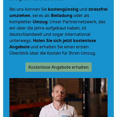
Bei uns können Sie
kostengünstig
und
stressfrei
umziehen
, sei es als
Beiladung
oder als
kompletter
Umzug
. Unser Partnernetzwerk, das
wir über die Jahre aufgebaut haben, ist
deutschlandweit und sogar international
unterwegs.
Holen Sie sich jetzt kostenlose
Angebote
und erhalten Sie einen ersten
Überblick über die Kosten für Ihren Umzug.
Kostenlose Angebote erhalten