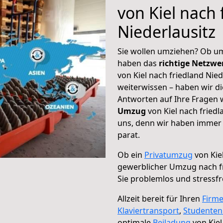
von Kiel nach 
Niederlausitz
Sie wollen umziehen? Ob um
haben das
richtige Netzw
von Kiel nach friedland Nied
weiterwissen – haben wir di
Antworten auf Ihre Fragen 
Umzug
von Kiel nach friedl
uns, denn wir haben immer 
parat.
Ob ein
Privatumzug
von Kiel
gewerblicher Umzug nach fr
Sie problemlos und stressf
Allzeit bereit für Ihren
Firm
Klaviertransport
,
Studente
optimale
Beiladung
von Kiel