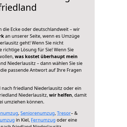
friedland
 die Ecke oder deutschlandweit – wir
erk
an unserer Seite, wenn es Umzüge
erlausitz geht! Wenn Sie nicht
e richtige Lösung für Sie! Wenn Sie
wollen,
was kostet überhaupt mein
and Niederlausitz – dann wählen Sie sie
die passende Antwort auf Ihre Fragen
 nach friedland Niederlausitz oder ein
iedland Niederlausitz,
wir helfen
, damit
rei umziehen können.
enumzug
,
Seniorenumzug
,
Tresor
– &
numzug
in Kiel,
Fernumzug
oder eine
 nach friedland Niederlausitz.