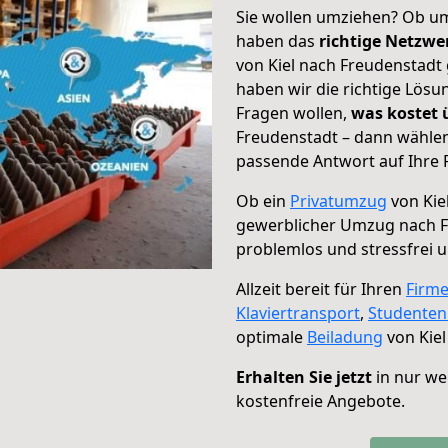
Sie wollen umziehen? Ob um
haben das
richtige Netzw
von Kiel nach Freudenstadt 
haben wir die richtige Lösu
Fragen wollen,
was kostet
Freudenstadt – dann wählen
passende Antwort auf Ihre 
Ob ein
Privatumzug
von Kie
gewerblicher Umzug nach 
problemlos und stressfrei 
Allzeit bereit für Ihren
Firm
Klaviertransport
,
Studente
optimale
Beiladung
von Kiel
Erhalten Sie jetzt
in nur we
kostenfreie Angebote.