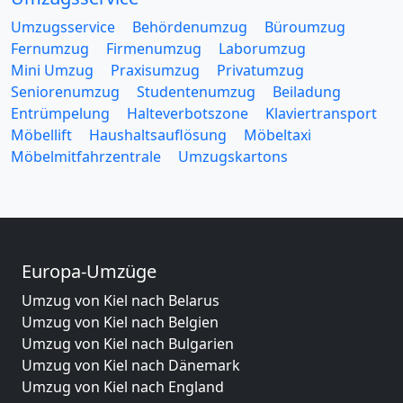
Umzugsservice
Behördenumzug
Büroumzug
Fernumzug
Firmenumzug
Laborumzug
Mini Umzug
Praxisumzug
Privatumzug
Seniorenumzug
Studentenumzug
Beiladung
Entrümpelung
Halteverbotszone
Klaviertransport
Möbellift
Haushaltsauflösung
Möbeltaxi
Möbelmitfahrzentrale
Umzugskartons
Europa-Umzüge
Umzug von Kiel nach Belarus
Umzug von Kiel nach Belgien
Umzug von Kiel nach Bulgarien
Umzug von Kiel nach Dänemark
Umzug von Kiel nach England