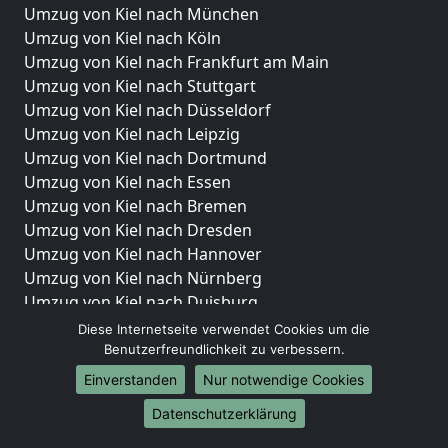
Umzug von Kiel nach München
Umzug von Kiel nach Köln
Umzug von Kiel nach Frankfurt am Main
Umzug von Kiel nach Stuttgart
Umzug von Kiel nach Düsseldorf
Umzug von Kiel nach Leipzig
Umzug von Kiel nach Dortmund
Umzug von Kiel nach Essen
Umzug von Kiel nach Bremen
Umzug von Kiel nach Dresden
Umzug von Kiel nach Hannover
Umzug von Kiel nach Nürnberg
Umzug von Kiel nach Duisburg
Umzug von Kiel nach Bochum
Diese Internetseite verwendet Cookies um die
Umzug von Kiel nach Wuppertal
Benutzerfreundlichkeit zu verbessern.
Umzug von Kiel nach Bielefeld
Einverstanden
Nur notwendige Cookies
Umzug von Kiel nach Bonn
Datenschutzerklärung
Umzug von Kiel nach Münster