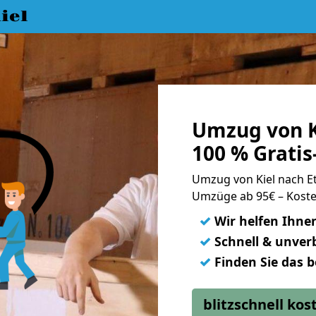
iel
Umzug von K
100 % Grati
Umzug von Kiel nach 
Umzüge ab 95€ – Koste
✓
Wir helfen Ihne
✓
Schnell & unverb
✓
Finden Sie das 
blitzschnell ko