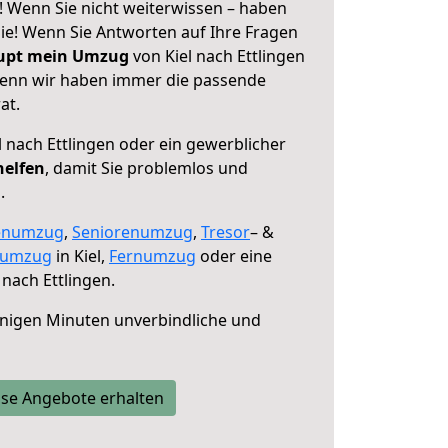
t! Wenn Sie nicht weiterwissen – haben
 Sie! Wenn Sie Antworten auf Ihre Fragen
aupt mein Umzug
von Kiel nach Ettlingen
 denn wir haben immer die passende
at.
l nach Ettlingen oder ein gewerblicher
helfen
, damit Sie problemlos und
.
enumzug
,
Seniorenumzug
,
Tresor
– &
numzug
in Kiel,
Fernumzug
oder eine
 nach Ettlingen.
nigen Minuten unverbindliche und
se Angebote erhalten