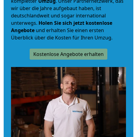
kompletter
Umzug
. Unser Partnernetzwerk, das
wir über die Jahre aufgebaut haben, ist
deutschlandweit und sogar international
unterwegs.
Holen Sie sich jetzt kostenlose
Angebote
und erhalten Sie einen ersten
Überblick über die Kosten für Ihren Umzug.
Kostenlose Angebote erhalten