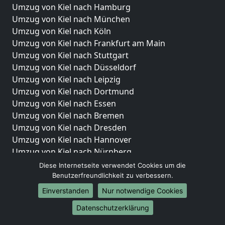
Umzug von Kiel nach Hamburg
Umzug von Kiel nach München
Umzug von Kiel nach Köln
Umzug von Kiel nach Frankfurt am Main
Umzug von Kiel nach Stuttgart
Umzug von Kiel nach Düsseldorf
Umzug von Kiel nach Leipzig
Umzug von Kiel nach Dortmund
Umzug von Kiel nach Essen
Umzug von Kiel nach Bremen
Umzug von Kiel nach Dresden
Umzug von Kiel nach Hannover
Umzug von Kiel nach Nürnberg
Umzug von Kiel nach Duisburg
Diese Internetseite verwendet Cookies um die
Umzug von Kiel nach Bochum
Benutzerfreundlichkeit zu verbessern.
Umzug von Kiel nach Wuppertal
Einverstanden
Nur notwendige Cookies
Umzug von Kiel nach Bielefeld
Datenschutzerklärung
Umzug von Kiel nach Bonn
Umzug von Kiel nach Münster