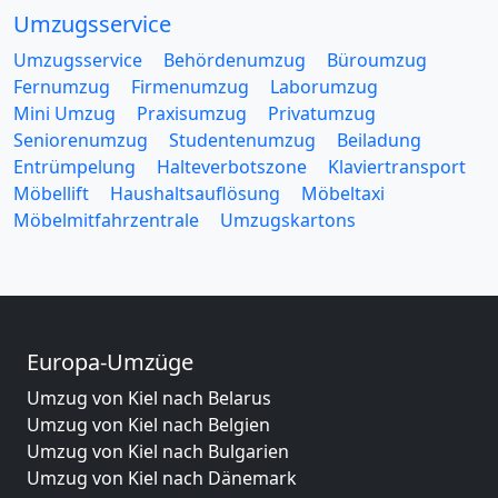
Umzugsservice
Umzugsservice
Behördenumzug
Büroumzug
Fernumzug
Firmenumzug
Laborumzug
Mini Umzug
Praxisumzug
Privatumzug
Seniorenumzug
Studentenumzug
Beiladung
Entrümpelung
Halteverbotszone
Klaviertransport
Möbellift
Haushaltsauflösung
Möbeltaxi
Möbelmitfahrzentrale
Umzugskartons
Europa-Umzüge
Umzug von Kiel nach Belarus
Umzug von Kiel nach Belgien
Umzug von Kiel nach Bulgarien
Umzug von Kiel nach Dänemark