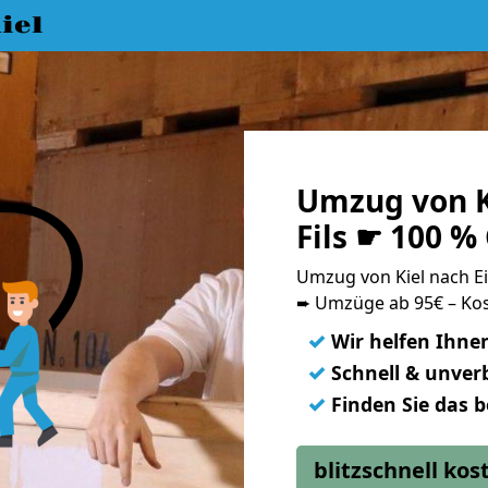
iel
Umzug von Ki
Fils ☛ 100 %
Umzug von Kiel nach E
➨ Umzüge ab 95€ – Kos
✓
Wir helfen Ihne
✓
Schnell & unverb
✓
Finden Sie das 
blitzschnell ko