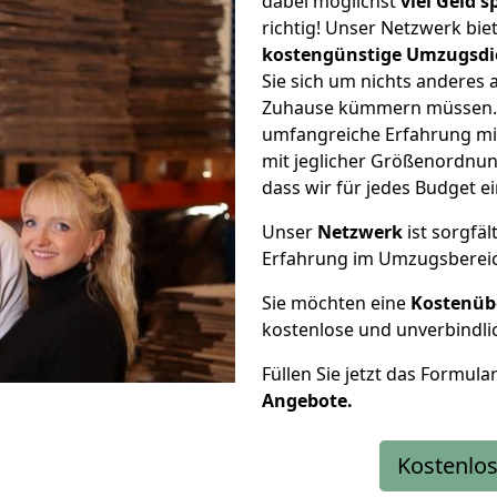
dabei möglichst
viel Geld 
richtig! Unser Netzwerk bi
kostengünstige Umzugsdi
Sie sich um nichts anderes 
Zuhause kümmern müssen. W
umfangreiche Erfahrung mit
mit jeglicher Größenordnun
dass wir für jedes Budget 
Unser
Netzwerk
ist sorgfäl
Erfahrung im Umzugsberei
Sie möchten eine
Kostenüb
kostenlose und unverbindli
Füllen Sie jetzt das Formula
Angebote.
Kostenlos