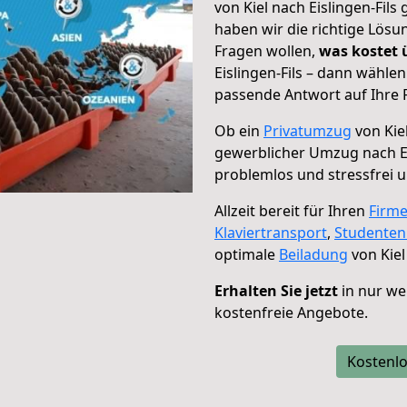
von Kiel nach Eislingen-Fils
haben wir die richtige Lösu
Fragen wollen,
was kostet
Eislingen-Fils – dann wähle
passende Antwort auf Ihre 
Ob ein
Privatumzug
von Kiel
gewerblicher Umzug nach Ei
problemlos und stressfrei 
Allzeit bereit für Ihren
Firm
Klaviertransport
,
Studente
optimale
Beiladung
von Kiel 
Erhalten Sie jetzt
in nur we
kostenfreie Angebote.
Kostenlo