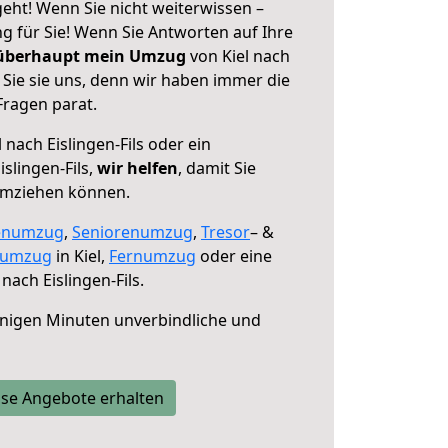
 geht! Wenn Sie nicht weiterwissen –
ng für Sie! Wenn Sie Antworten auf Ihre
 überhaupt mein Umzug
von Kiel nach
n Sie sie uns, denn wir haben immer die
Fragen parat.
 nach Eislingen-Fils oder ein
slingen-Fils,
wir helfen
, damit Sie
umziehen können.
enumzug
,
Seniorenumzug
,
Tresor
– &
numzug
in Kiel,
Fernumzug
oder eine
nach Eislingen-Fils.
nigen Minuten unverbindliche und
se Angebote erhalten