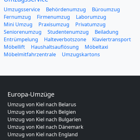
Umzugsservice
Behördenumzug
Büroumzug
Fernumzug
Firmenumzug
Laborumzug
Mini Umzug
Praxisumzug
Privatumzug
Seniorenumzug
Studentenumzug
Beiladung
Entrümpelung
Halteverbotszone
Klaviertransport
Möbellift
Haushaltsauflösung
Möbeltaxi
Möbelmitfahrzentrale
Umzugskartons
Europa-Umzüge
Umzug von Kiel nach Belarus
Umzug von Kiel nach Belgien
Umzug von Kiel nach Bulgarien
Umzug von Kiel nach Dänemark
Umzug von Kiel nach England