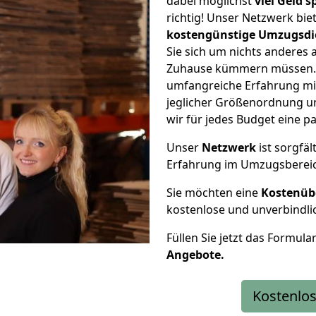
dabei möglichst
viel Geld 
richtig! Unser Netzwerk bi
kostengünstige Umzugsdi
Sie sich um nichts anderes 
Zuhause kümmern müssen. W
umfangreiche Erfahrung mi
jeglicher Größenordnung u
wir für jedes Budget eine 
Unser
Netzwerk
ist sorgfäl
Erfahrung im Umzugsberei
Sie möchten eine
Kostenüb
kostenlose und unverbindli
Füllen Sie jetzt das Formula
Angebote.
Kostenlos