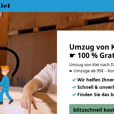
iel
Umzug von K
☛ 100 % Gra
Umzug von Kiel nach 
➨ Umzüge ab 95€ – Kos
✓
Wir helfen Ihne
✓
Schnell & unverb
✓
Finden Sie das 
blitzschnell ko