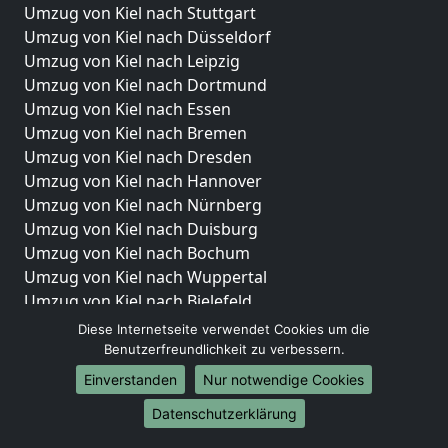
Umzug von Kiel nach Stuttgart
Umzug von Kiel nach Düsseldorf
Umzug von Kiel nach Leipzig
Umzug von Kiel nach Dortmund
Umzug von Kiel nach Essen
Umzug von Kiel nach Bremen
Umzug von Kiel nach Dresden
Umzug von Kiel nach Hannover
Umzug von Kiel nach Nürnberg
Umzug von Kiel nach Duisburg
Umzug von Kiel nach Bochum
Umzug von Kiel nach Wuppertal
Umzug von Kiel nach Bielefeld
Umzug von Kiel nach Bonn
Diese Internetseite verwendet Cookies um die
Umzug von Kiel nach Münster
Benutzerfreundlichkeit zu verbessern.
Einverstanden
Nur notwendige Cookies
Internationale-Umzüge
Datenschutzerklärung
Umzug von Kiel nach Brasilien
Umzug von Kiel nach Brunei Darussalam