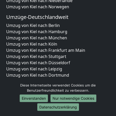
Umzug von Kiel nach Niederlande
Umzug von Kiel nach Norwegen
Umzüge-Deutschlandweit
Umzug von Kiel nach Berlin
Umzug von Kiel nach Hamburg
Umzug von Kiel nach München
Umzug von Kiel nach Köln
Umzug von Kiel nach Frankfurt am Main
Umzug von Kiel nach Stuttgart
Umzug von Kiel nach Düsseldorf
Umzug von Kiel nach Leipzig
Umzug von Kiel nach Dortmund
Umzug von Kiel nach Essen
Diese Internetseite verwendet Cookies um die
Umzug von Kiel nach Bremen
Benutzerfreundlichkeit zu verbessern.
Umzug von Kiel nach Dresden
Einverstanden
Nur notwendige Cookies
Umzug von Kiel nach Hannover
Umzug von Kiel nach Nürnberg
Datenschutzerklärung
Umzug von Kiel nach Duisburg