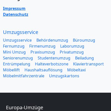
Impressum
Datenschutz
Umzugsservice
Umzugsservice
Behördenumzug
Büroumzug
Fernumzug
Firmenumzug
Laborumzug
Mini Umzug
Praxisumzug
Privatumzug
Seniorenumzug
Studentenumzug
Beiladung
Entrümpelung
Halteverbotszone
Klaviertransport
Möbellift
Haushaltsauflösung
Möbeltaxi
Möbelmitfahrzentrale
Umzugskartons
Europa-Umzüge