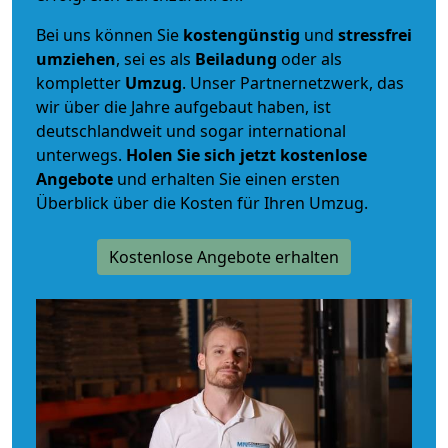
Bei uns können Sie
kostengünstig
und
stressfrei
umziehen
, sei es als
Beiladung
oder als
kompletter
Umzug
. Unser Partnernetzwerk, das
wir über die Jahre aufgebaut haben, ist
deutschlandweit und sogar international
unterwegs.
Holen Sie sich jetzt kostenlose
Angebote
und erhalten Sie einen ersten
Überblick über die Kosten für Ihren Umzug.
Kostenlose Angebote erhalten