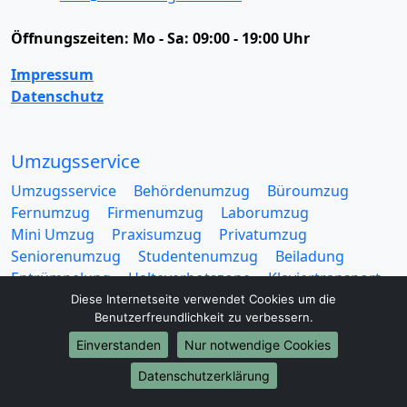
Öffnungszeiten:
Mo - Sa: 09:00 - 19:00 Uhr
Impressum
Datenschutz
Umzugsservice
Umzugsservice
Behördenumzug
Büroumzug
Fernumzug
Firmenumzug
Laborumzug
Mini Umzug
Praxisumzug
Privatumzug
Seniorenumzug
Studentenumzug
Beiladung
Entrümpelung
Halteverbotszone
Klaviertransport
Möbellift
Haushaltsauflösung
Möbeltaxi
Diese Internetseite verwendet Cookies um die
Benutzerfreundlichkeit zu verbessern.
Möbelmitfahrzentrale
Umzugskartons
Einverstanden
Nur notwendige Cookies
Datenschutzerklärung