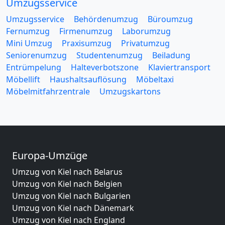
Umzugsservice
Umzugsservice
Behördenumzug
Büroumzug
Fernumzug
Firmenumzug
Laborumzug
Mini Umzug
Praxisumzug
Privatumzug
Seniorenumzug
Studentenumzug
Beiladung
Entrümpelung
Halteverbotszone
Klaviertransport
Möbellift
Haushaltsauflösung
Möbeltaxi
Möbelmitfahrzentrale
Umzugskartons
Europa-Umzüge
Umzug von Kiel nach Belarus
Umzug von Kiel nach Belgien
Umzug von Kiel nach Bulgarien
Umzug von Kiel nach Dänemark
Umzug von Kiel nach England