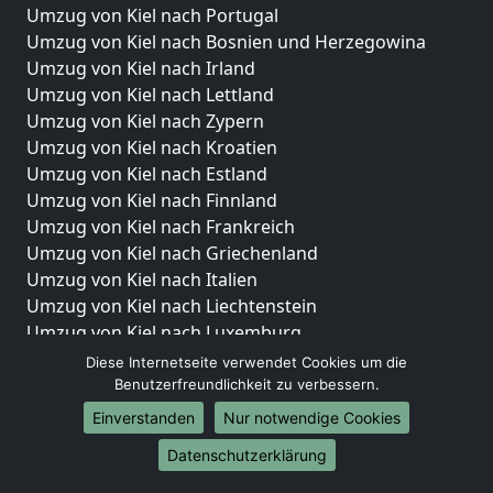
Umzug von Kiel nach Portugal
Umzug von Kiel nach Bosnien und Herzegowina
Umzug von Kiel nach Irland
Umzug von Kiel nach Lettland
Umzug von Kiel nach Zypern
Umzug von Kiel nach Kroatien
Umzug von Kiel nach Estland
Umzug von Kiel nach Finnland
Umzug von Kiel nach Frankreich
Umzug von Kiel nach Griechenland
Umzug von Kiel nach Italien
Umzug von Kiel nach Liechtenstein
Umzug von Kiel nach Luxemburg
Umzug von Kiel nach Niederlande
Diese Internetseite verwendet Cookies um die
Umzug von Kiel nach Norwegen
Benutzerfreundlichkeit zu verbessern.
Einverstanden
Nur notwendige Cookies
Umzüge-Deutschlandweit
Datenschutzerklärung
Umzug von Kiel nach Berlin
Umzug von Kiel nach Hamburg