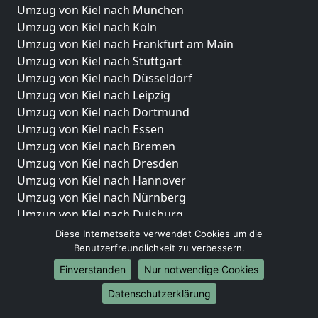
Umzug von Kiel nach München
Umzug von Kiel nach Köln
Umzug von Kiel nach Frankfurt am Main
Umzug von Kiel nach Stuttgart
Umzug von Kiel nach Düsseldorf
Umzug von Kiel nach Leipzig
Umzug von Kiel nach Dortmund
Umzug von Kiel nach Essen
Umzug von Kiel nach Bremen
Umzug von Kiel nach Dresden
Umzug von Kiel nach Hannover
Umzug von Kiel nach Nürnberg
Umzug von Kiel nach Duisburg
Umzug von Kiel nach Bochum
Diese Internetseite verwendet Cookies um die
Umzug von Kiel nach Wuppertal
Benutzerfreundlichkeit zu verbessern.
Umzug von Kiel nach Bielefeld
Einverstanden
Nur notwendige Cookies
Umzug von Kiel nach Bonn
Datenschutzerklärung
Umzug von Kiel nach Münster