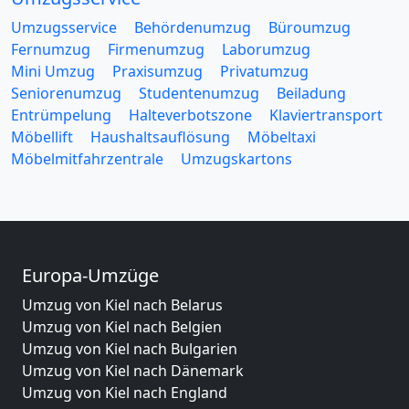
Umzugsservice
Behördenumzug
Büroumzug
Fernumzug
Firmenumzug
Laborumzug
Mini Umzug
Praxisumzug
Privatumzug
Seniorenumzug
Studentenumzug
Beiladung
Entrümpelung
Halteverbotszone
Klaviertransport
Möbellift
Haushaltsauflösung
Möbeltaxi
Möbelmitfahrzentrale
Umzugskartons
Europa-Umzüge
Umzug von Kiel nach Belarus
Umzug von Kiel nach Belgien
Umzug von Kiel nach Bulgarien
Umzug von Kiel nach Dänemark
Umzug von Kiel nach England