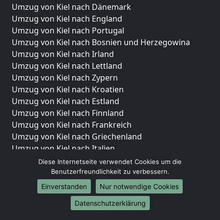
Umzug von Kiel nach Dänemark
Umzug von Kiel nach England
Umzug von Kiel nach Portugal
Umzug von Kiel nach Bosnien und Herzegowina
Umzug von Kiel nach Irland
Umzug von Kiel nach Lettland
Umzug von Kiel nach Zypern
Umzug von Kiel nach Kroatien
Umzug von Kiel nach Estland
Umzug von Kiel nach Finnland
Umzug von Kiel nach Frankreich
Umzug von Kiel nach Griechenland
Umzug von Kiel nach Italien
Umzug von Kiel nach Liechtenstein
Diese Internetseite verwendet Cookies um die
Umzug von Kiel nach Luxemburg
Benutzerfreundlichkeit zu verbessern.
Umzug von Kiel nach Niederlande
Einverstanden
Nur notwendige Cookies
Umzug von Kiel nach Norwegen
Datenschutzerklärung
Umzüge-Deutschlandweit