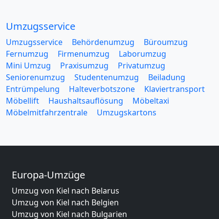
Umzugsservice
Umzugsservice
Behördenumzug
Büroumzug
Fernumzug
Firmenumzug
Laborumzug
Mini Umzug
Praxisumzug
Privatumzug
Seniorenumzug
Studentenumzug
Beiladung
Entrümpelung
Halteverbotszone
Klaviertransport
Möbellift
Haushaltsauflösung
Möbeltaxi
Möbelmitfahrzentrale
Umzugskartons
Europa-Umzüge
Umzug von Kiel nach Belarus
Umzug von Kiel nach Belgien
Umzug von Kiel nach Bulgarien