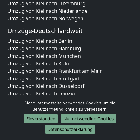
Umzug von Kiel nach Luxemburg
Umzug von Kiel nach Niederlande
Umzug von Kiel nach Norwegen
Umzüge-Deutschlandweit
Umzug von Kiel nach Berlin
Umzug von Kiel nach Hamburg
Umzug von Kiel nach München
Umzug von Kiel nach Köln
Umzug von Kiel nach Frankfurt am Main
Umzug von Kiel nach Stuttgart
Umzug von Kiel nach Düsseldorf
Umzug von Kiel nach Leipzig
Umzug von Kiel nach Dortmund
Diese Internetseite verwendet Cookies um die
Umzug von Kiel nach Essen
Benutzerfreundlichkeit zu verbessern.
Umzug von Kiel nach Bremen
Einverstanden
Nur notwendige Cookies
Umzug von Kiel nach Dresden
Datenschutzerklärung
Umzug von Kiel nach Hannover
Umzug von Kiel nach Nürnberg