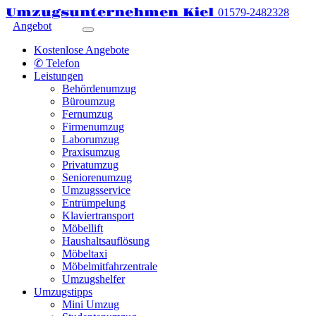
Umzugsunternehmen Kiel
01579-2482328
Angebot
Kostenlose Angebote
✆ Telefon
Leistungen
Behördenumzug
Büroumzug
Fernumzug
Firmenumzug
Laborumzug
Praxisumzug
Privatumzug
Seniorenumzug
Umzugsservice
Entrümpelung
Klaviertransport
Möbellift
Haushaltsauflösung
Möbeltaxi
Möbelmitfahrzentrale
Umzugshelfer
Umzugstipps
Mini Umzug