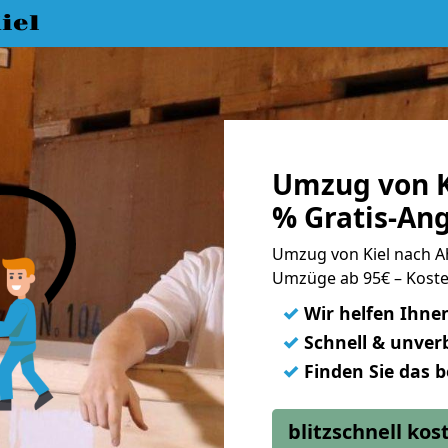
iel
Umzug von K
% Gratis-An
Umzug von Kiel nach 
Umzüge ab 95€ – Koste
✓
Wir helfen Ihne
✓
Schnell & unverb
✓
Finden Sie das 
blitzschnell ko